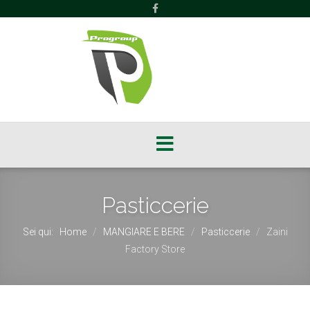
Pasticcerie
Sei qui:
Home
MANGIARE E BERE
Pasticcerie
Zaini
/
/
/
Factory Store