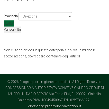
Provincia
CERCA
Pulisci Filtri
Non ci sono articoli in questa categoria. Se si visualizzano le
sottocategorie, dovrebbero contenere degli articoli.
© 2026 Progroup-cralregionelombardia.it. All Rights Reserved.
CONCESSIONARIA AUTORIZZATA CONVENZIONI: PRO GROUP DI
MUFFOLINI DARIO SERGIO Via Fabio Filzi, 3 - 20092 - Cinisello
Balsamo P.IVA: 10049450967 Tel.: 0287366197 -
direzione@progroupconvenzioni.it