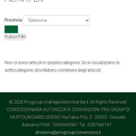
Provincia
CERCA
Pulisci Filtri
Non ci sono articoli in questa categoria. Se si visualizzano le
sottocategorie, dovrebbero contenere degli articoli.
© 2026 Progroup-cralregionelombardia.it. All Rights Reserved.
CONCESSIONARIA AUTORIZZATA CONVENZIONI: PRO GROUP DI
MUFFOLINI DARIO SERGIO Via Fabio Filzi, 3 - 20092 - Cinisello
Balsamo P.IVA: 10049450967 Tel.: 0287366197 -
direzione@progroupconvenzioni.it