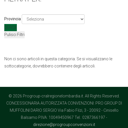
Provincia
CERCA
Pulisci Filtri
Non ci sono articoli in questa categoria. Se si visualizzano le
sottocategorie, dovrebbero contenere degli articoli.
© 2026 Progroup-cralregionelombardia.it. All Rights Reserved.
CONCESSIONARIA AUTORIZZATA CONVENZIONI: PRO GROUP DI
MUFFOLINI DARIO SERGIO Via Fabio Filzi, 3 - 20092 - Cinisello
Balsamo P.IVA: 10049450967 Tel.: 0287366197 -
direzione@progroupconvenzioni.it