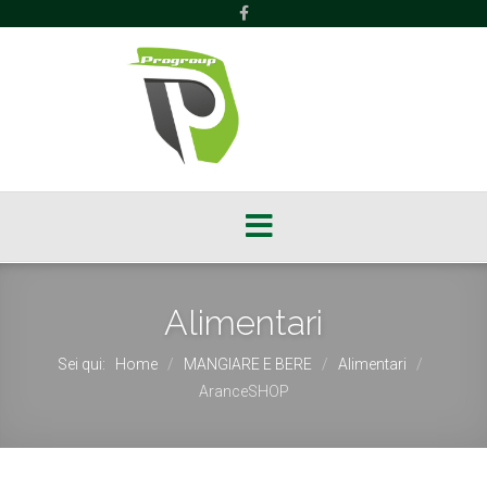
Alimentari
Sei qui:
Home
MANGIARE E BERE
Alimentari
/
/
/
AranceSHOP