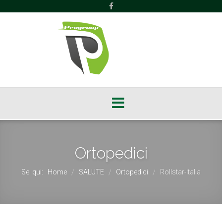
Ortopedici
Sei qui:
Home
SALUTE
Ortopedici
Rollstar-Italia
/
/
/