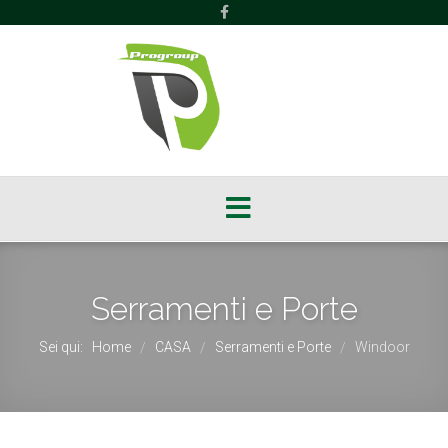
Serramenti e Porte
Sei qui:
Home
CASA
Serramenti e Porte
Windoor
/
/
/